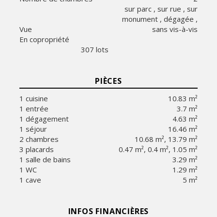
sur parc , sur rue , sur
monument , dégagée ,
Vue
sans vis-à-vis
En copropriété
307 lots
PIÈCES
1 cuisine
10.83 m²
1 entrée
3.7 m²
1 dégagement
4.63 m²
1 séjour
16.46 m²
2 chambres
10.68 m², 13.79 m²
3 placards
0.47 m², 0.4 m², 1.05 m²
1 salle de bains
3.29 m²
1 WC
1.29 m²
1 cave
5 m²
INFOS FINANCIÈRES