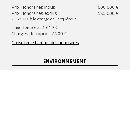
Prix Honoraires inclus
600 000 €
Prix Honoraires exclus
585 000 €
2,56% TTC à la charge de l'acquéreur
Taxe foncière : 1 619 €
Charges de copro. : 7 200 €
Consulter le barème des honoraires
ENVIRONNEMENT
Place d'Italie - Butte aux
Quartier
cailles
INFOS COMPLÉMENTAIRES
Année de construction
1975
collectif , radiateur ,
Chauffage
chauffage urbain
Ascenseur
Oui