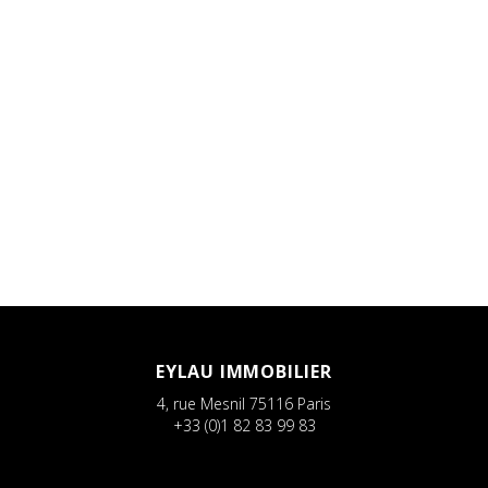
EYLAU IMMOBILIER
4, rue Mesnil
75116
Paris
+33 (0)1 82 83 99 83