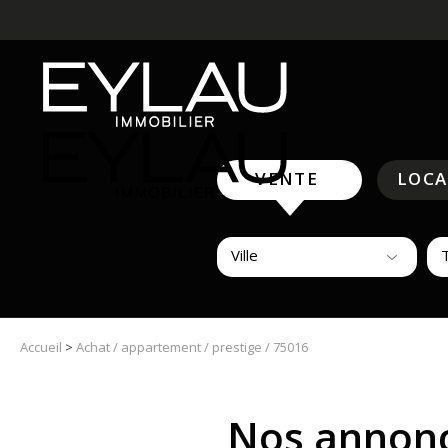
VENTE
LOC
Ville
Accueil
>
Achat / appartement / prestige / 75016
Nos annonc