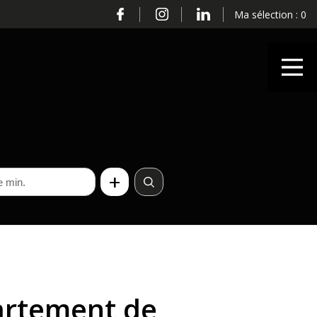
Ma sélection :
0
artement de