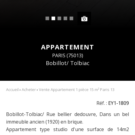
APPARTEMENT
PARIS (75013)
Bobillot/ Tolbiac
Accueil
›
Acheter
›
Vente Appartement 1 pièce 15 m² Paris 13
Réf. :
EY1-1809
Bobillot-Tolbiac/ Rue bellier dedouvre, Dans un bel
immeuble ancien (1920) en brique.
Appartement type studio d'une surface de 14m2