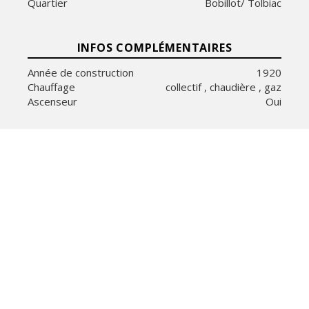
Quartier
Bobillot/ Tolbiac
INFOS COMPLÉMENTAIRES
Année de construction
1920
Chauffage
collectif , chaudière , gaz
Ascenseur
Oui
DIAGNOSTICS ÉNERGÉTIQUES
E
C
323 kWhEP/m².an
29 kgeqCO2/m².an
Afficher les bilans énergétiques